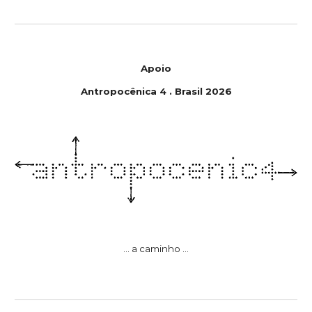
Apoio
Antropoc
ê
nica
4
.
Brasil
202
6
... a caminho ...