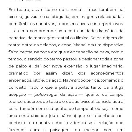
Em teatro, assim como no cinema — mas também na
pintura, gravura e na fotografia, em imagens relacionadas
com âmbitos
narrativos
, representativos e interpretativos
— a cena compreende uma certa unidade dramática da
narrativa, da montagem teatral ou fílmica. Se na origem do
teatro entre os helenos, a cena (
skene
) era um dispositivo
físico central na zona em que a encenação se
dava
, com o
tempo, o sentido do termo passou a designar toda a zona
de palco e, daí, por nova e
x
tensão, o lugar imaginário,
dramático por assim dizer, dos acontecimentos
encenados, isto é, da ação.
Na Antropocênica,
tomamos
o
conce
i
to naquilo que a palavra aporta, tanto da antiga
acepção —
palco-lugar
da ação — quanto do campo
teórico das artes do teatro e do audiovisual, considerada a
cena também em sua qualidade temporal, ou seja,
como
uma certa unidade (ou dinâmica) que se reconhece no
contexto
da narrativa. Aqui evidencia-se a relação que
fazemos com a paisagem, ou melhor, com um