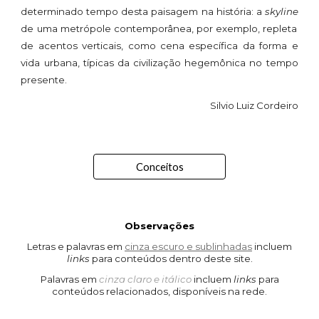
determinado tempo desta paisagem na história: a
skyline
de uma metrópole contemporânea, por exemplo, repleta
de acentos verticais, como cena específica da forma e
vida urbana, típicas da civilizaç
ão hegemônica no
tempo
presente.
Silvio Luiz Cordeiro
Conceitos
Observações
Letras e palavras em
cinza escuro e sublinhadas
incluem
links
para conteúdos
dentro deste
site.
Palavras em
cinza claro e itálico
incluem
links
para
conteúdos relacionados, disponíveis na rede.