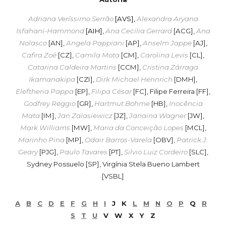
Adriana Veríssimo Serrão
[AVS],
Alexandra Aryana
Isfahani-Hammond
[AIH],
Ana Cecilia Gerrard
[ACG],
Ana
Nolasco
[AN],
Angela Pappiani
[AP],
Anselm Jappe
[AJ],
Cafira Zoé
[CZ],
Camila Mota
[CM],
Carolina Levis
[CL],
Catarina Caldeira Martins
[CCM],
Cristina Zárraga
Ikamanakipa
[CZI],
Dirk Michael Hennrich
[DMH],
Eleftheria Pappa
[EP],
Filipa César
[FC], Filipe Ferreira [FF],
Godfrey Reggio
[GR],
Hartmut Böhme
[HB],
Inocência
Mata
[IM],
Jan Zalasiewicz
[JZ],
Janaina Wagner
[JW],
Mark Williams
[MW],
Maria da Conceição Lopes
[MCL],
Marinho Pina
[MP],
Odair Barros-Varela
[OBV],
Patrick J.
Geary
[PJG],
Paulo Tavares
[PT],
Silvio Luiz Cordeiro
[SLC],
Sydney Possuelo [SP], Virgínia Stela Bueno Lambert
[VSBL]
A
B
C
D
E
F
G
H
I
J K
L
M
N
O
P
Q
R
S
T
U
V W X Y Z