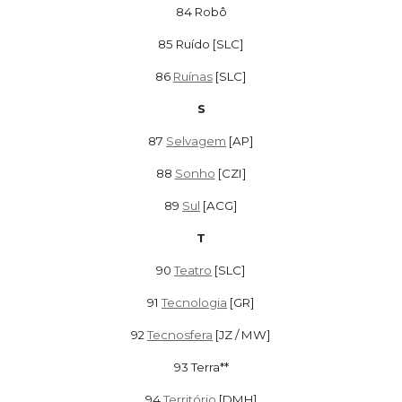
84
Robô
85 Ruído [SLC]
86
Ruínas
[SLC]
S
87
Selvagem
[AP]
88
Sonho
[CZI]
89
Sul
[ACG]
T
90
Teatro
[SLC]
91
Tecnologia
[GR]
92
Tecnosfera
[JZ / MW]
93
Terra**
94
Território
[DMH]