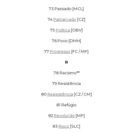
73
Passado [MCL]
74
Patriarcado
[CZ]
75
Política
[OBV]
76
Povo [DMH]
77
Progresso
[FC / MP]
R
78
Racismo**
79
Resistência
80
Reexistência
[CZ / CM]
81
Refúgio
82
Revolução
[MP]
83
Risco
[SLC]