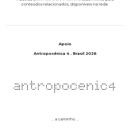
conteúdos relacionados, disponíveis na rede.
Apoio
Antropoc
ê
nica
4
.
Brasil
202
6
... a caminho ...