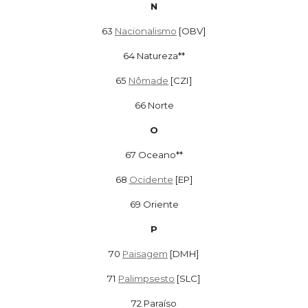
N
63
Nacionalismo
[OBV]
64
Natureza**
65
Nômade
[CZI]
66
Norte
O
67 Oceano**
68
Ocidente
[EP]
69
Oriente
P
70
Paisagem
[DMH]
71
Palimpsesto
[SLC]
72
Paraíso