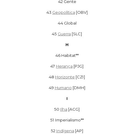
42
Gente
43
Geopolítica
[OBV]
44 Global
45
Guerra
[SLC]
H
46 Habitat**
47
Herança
[PJG]
48
Horizonte
[CZI]
49
Humano
[DMH]
I
50
Ilha
[ACG]
51
Imperialismo**
52
Indígena
[AP]