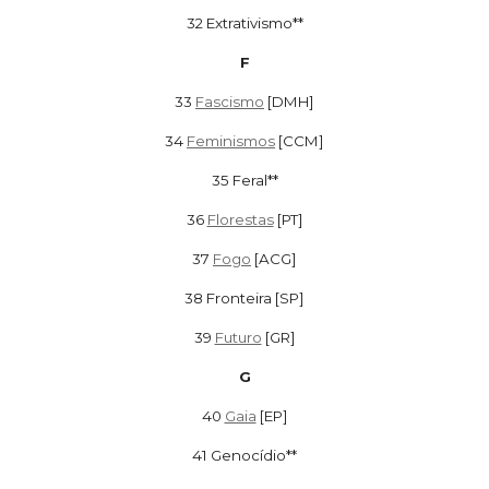
32 Extrativismo**
F
33
Fascismo
[DMH]
34
Feminismos
[CCM]
35 Feral**
36
Florestas
[PT]
37
Fogo
[ACG]
38 Fronteira [SP]
39
Futuro
[GR]
G
40
Gaia
[EP]
41 Genocídio**