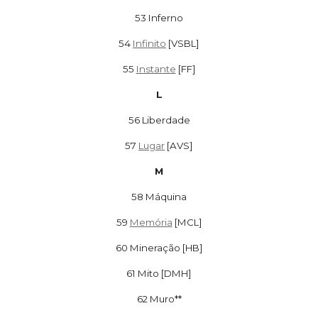
53
Inferno
54
Infinito
[VSBL]
55
Instante
[FF]
L
56
Liberdade
57
Lugar
[AVS]
M
58
Máquina
59
Memória
[MCL]
60
Mineração [HB]
61
Mito [DMH]
62
Muro**