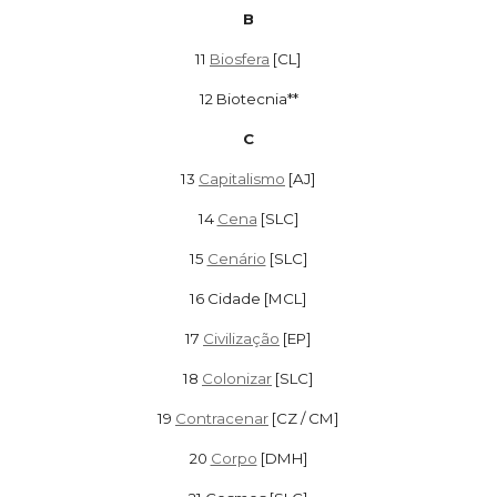
B
11
Biosfera
[CL]
12 Biotecnia**
C
13
Capitalismo
[AJ]
14
Cena
[SLC]
15
Cenário
[SLC]
16 Cidade [MCL]
17
Civilização
[EP]
18
Colonizar
[SLC]
19
Contracenar
[CZ / CM]
20
Corpo
[DMH]