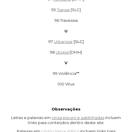
95
Transe
[SLC]
96 Travessia
U
97
Urbanizar
[SLC]
98
Utopia
[DMH]
V
99 Violência**
100 Vírus
Observações
Letras e palavras em
cinza escuro e sublinhadas
incluem
links
para conteúdos
dentro deste
site.
Palavras em
cinza claro e itálico
incluem
links
para