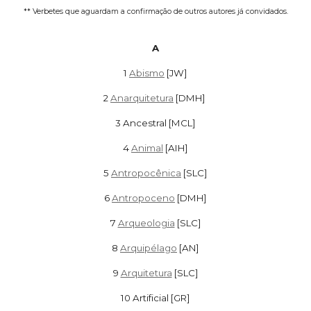
** Verbetes que aguardam a confirmação de outros autores já convidados.
A
1
Abismo
[JW]
2
Anarquitetura
[DMH]
3 Ancestral [MCL]
4
Animal
[AIH]
5
Antropoc
ê
nica
[SLC]
6
Antropoceno
[DMH]
7
Arqueologia
[SLC]
8
Arquipélago
[AN]
9
Arquitetura
[SLC]
10 Artificial [GR]