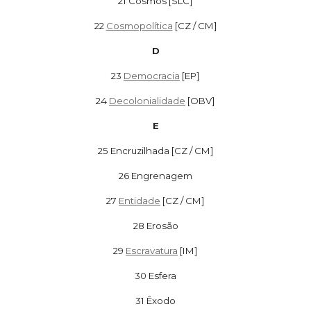
21 Cosmos [SLC]
22
Cosmopolítica
[CZ / CM]
D
23
Democracia
[EP]
24
Decolonialidade
[OBV]
E
25 Encruzilhada [CZ / CM]
26 Engrenagem
27
Entidade
[CZ / CM]
28 Erosão
29
Escravatura
[IM]
30 Esfera
31 Êxodo