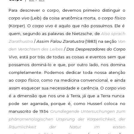
Para descrever o corpo, devemos primeiro distinguir o
corpo vivo
(Leib) da coisa anatômica morta, o
corpo físico
(Körper). O
corpo vivo
é aquilo que não possuímos. Ele é
quem, segundo as palavras de Nietzsche, de
Also sprach
Zarathustra
/
Assim Falou Zaratustra
(1883) na seção
Von
den Verächtern des Leibes
/
Dos Desprezadores do Corpo
Vivo
, está por trás de todas as coisas e eventos sem que
possamos dominá-lo e que, por outro lado, nos domina
completamente. Podemos dedicar toda nossa atenção
ao
corpo físico
, como na medicina convencional, e ainda
assim esquecer sua necessidade e carência. O
corpo vivo
é a dimensão que nos une à Terra, já que a Terra nunca
pode ser agarrada, porque é, como Husserl coloca no
manuscrito de 1934
Grundlegende Untersuchungen zum
phänomenologischen Ursprung der Körperlichkeit, der
Räumlichkeit der Natur im ersten