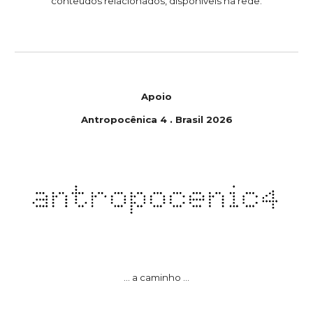
conteúdos relacionados, disponíveis na rede.
Apoio
Antropoc
ê
nica
4
.
Brasil
202
6
... a caminho ...