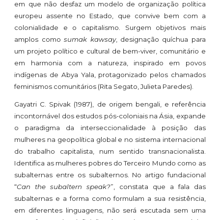
em que não desfaz um modelo de organização política
europeu assente no Estado, que convive bem com a
colonialidade e o capitalismo. Surgem objetivos mais
amplos como
sumak kawsay
, designação quíchua para
um projeto político e cultural de bem-viver, comunitário e
em harmonia com a natureza, inspirado em povos
indígenas de Abya Yala, protagonizado pelos chamados
feminismos comunitários (Rita Segato, Julieta Paredes).
Gayatri C. Spivak (1987), de origem bengali, e referência
incontornável dos estudos pós-coloniais na Ásia, expande
o paradigma da interseccionalidade à posição das
mulheres na geopolítica global e no sistema internacional
do trabalho capitalista, num sentido transnacionalista.
Identifica as mulheres pobres do Terceiro Mundo como as
subalternas entre os subalternos. No artigo fundacional
“
Can the subaltern speak?
”, constata que a fala das
subalternas e a forma como formulam a sua resistência,
em diferentes linguagens, não será escutada sem uma