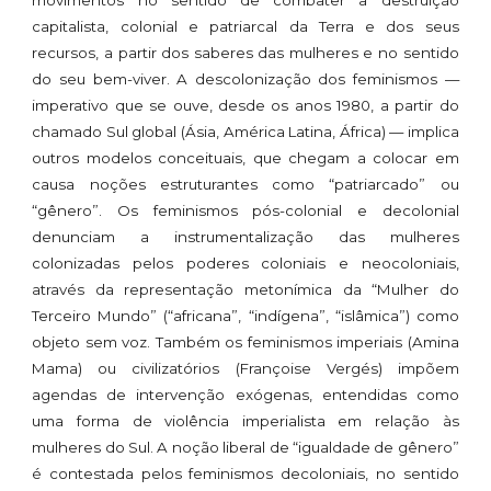
movimentos no sentido de combater a destruição
capitalista, colonial e patriarcal da Terra e dos seus
recursos, a partir dos saberes das mulheres e no sentido
do seu bem-viver. A descolonização dos feminismos —
imperativo que se ouve, desde os anos 1980, a partir do
chamado Sul global (Ásia, América Latina, África) — implica
outros modelos conceituais, que chegam a colocar em
causa noções estruturantes como “patriarcado” ou
“gênero”. Os feminismos pós-colonial e decolonial
denunciam a instrumentalização das mulheres
colonizadas pelos poderes coloniais e neocoloniais,
através da representação metonímica da “Mulher do
Terceiro Mundo” (“africana”, “indígena”, “islâmica”) como
objeto sem voz. Também os feminismos imperiais (Amina
Mama) ou civilizatórios (Françoise Vergés) impõem
agendas de intervenção exógenas, entendidas como
uma forma de violência imperialista em relação às
mulheres do Sul. A noção liberal de “igualdade de gênero”
é contestada pelos feminismos decoloniais, no sentido