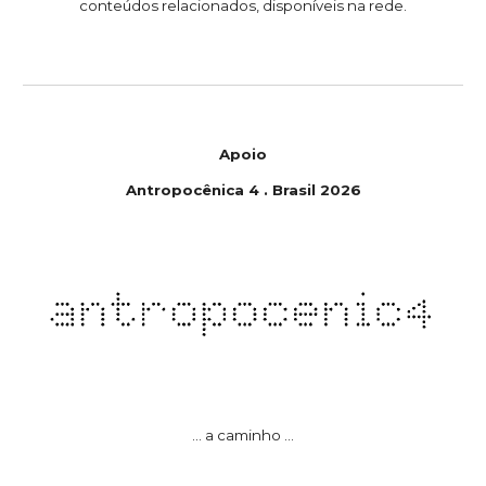
conteúdos relacionados, disponíveis na rede.
Apoio
Antropoc
ê
nica
4
.
Brasil
202
6
... a caminho ...