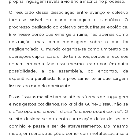
própria linguagem revela a violência inscrita no processo.
O resultado dessa dissociação entre avanço e coletivo
torna-se visível no plano ecológico e simbólico. O
progresso desligado do coletivo produz fratura ecológica.
E é nesse ponto que emerge a ruína, não apenas como
destruição, mas como mensagem sobre o que foi
negligenciado. O mundo organiza-se como um teatro de
operações capitalistas, onde territórios, corpos e recursos
entram em cena. Mas esse mesmo teatro contém outra
possibilidade, a da assembleia, do encontro, da
experiência partilhada. E é precisamente aí que surgem
fissuras no modelo dominante.
Essas fissuras manifestam-se até nas formas de linguagem
e nos gestos cotidianos. No kriol da Guiné-Bissau, não se
diz “
eu apanhei chuva
”, diz-se “
a chuva apanhou-me
”. O
sujeito desloca-se do centro. A relação deixa de ser de
domínio e passa a ser de atravessamento. Do mesmo
modo, em certas tradições, comer com metal associa-se à