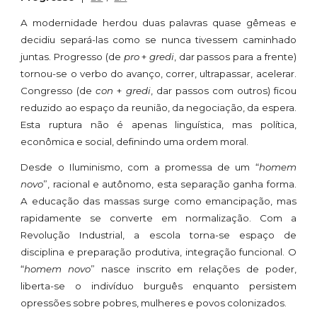
A modernidade herdou duas palavras quase gêmeas e
decidiu separá-las como se nunca tivessem caminhado
juntas. Progresso (de
pro
+
gredi
, dar passos para a frente)
tornou-se o verbo do avanço, correr, ultrapassar, acelerar.
Congresso (de
con
+
gredi
, dar passos com outros) ficou
reduzido ao espaço da reunião, da negociação, da espera.
Esta ruptura não é apenas linguística, mas política,
econômica e social, definindo uma ordem moral.
Desde o Iluminismo, com a promessa de um “
homem
novo
”, racional e autônomo, esta separação ganha forma.
A educação das massas surge como emancipação, mas
rapidamente se converte em normalização. Com a
Revolução Industrial, a escola torna-se espaço de
disciplina e preparação produtiva, integração funcional. O
“
homem novo
” nasce inscrito em relações de poder,
liberta-se o indivíduo burguês enquanto persistem
opressões sobre pobres, mulheres e povos colonizados.