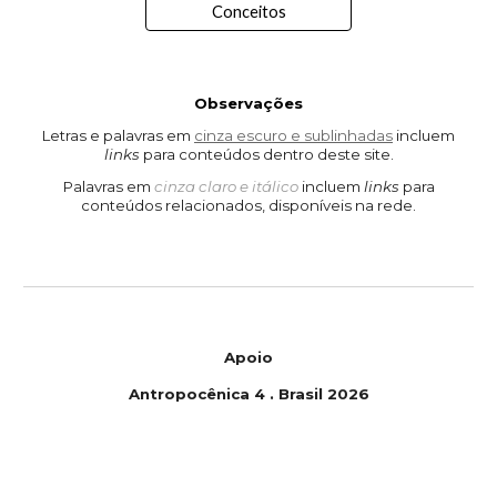
Conceitos
Observações
Letras e palavras em
cinza escuro e sublinhadas
incluem
links
para conteúdos
dentro deste
site.
Palavras em
cinza claro e itálico
incluem
links
para
conteúdos relacionados, disponíveis na rede.
Apoio
Antropoc
ê
nica
4
.
Brasil
202
6