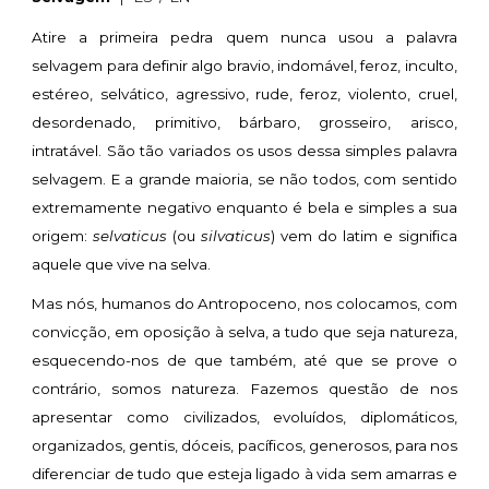
Atire a primeira pedra quem nunca usou a palavra
selvagem para definir algo bravio, indomável, feroz, inculto,
estéreo, selvático, agressivo, rude, feroz, violento, cruel,
desordenado, primitivo, bárbaro, grosseiro, arisco,
intratável. São tão variados os usos dessa simples palavra
selvagem. E a grande maioria, se não todos, com sentido
extremamente negativo enquanto é bela e simples a sua
origem:
selvaticus
(ou
silvaticus
) vem do latim e significa
aquele que vive na selva.
Mas nós, humanos do Antropoceno, nos colocamos, com
convicção, em oposição à selva, a tudo que seja natureza,
esquecendo-nos de que também, até que se prove o
contrário, somos natureza. Fazemos questão de nos
apresentar como civilizados, evoluídos, diplomáticos,
organizados, gentis, dóceis, pacíficos, generosos, para nos
diferenciar de tudo que esteja ligado à vida sem amarras e