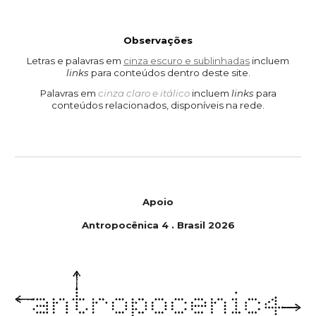
Observações
Letras e palavras em
cinza escuro e sublinhadas
incluem
links
para conteúdos
dentro deste
site.
Palavras em
cinza claro e itálico
incluem
links
para
conteúdos relacionados, disponíveis na rede.
Apoio
Antropoc
ê
nica
4
.
Brasil
202
6