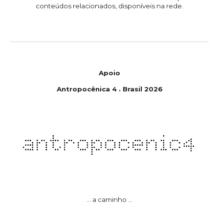
conteúdos relacionados, disponíveis na rede.
Apoio
Antropoc
ê
nica
4
.
Brasil
202
6
... a caminho ...