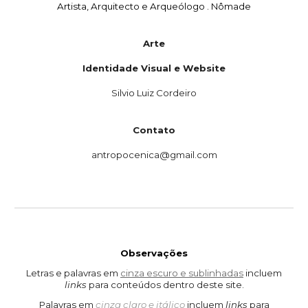
Artista, Arquitecto e Arqueólogo
. Nômade
Arte
Identidade Visual e Website
Silvio Luiz Cordeiro
Contato
antropocenica@gmail.com
Observações
Letras e palavras em
cinza escuro e sublinhadas
incluem
links
para conteúdos
dentro deste
site.
Palavras em
cinza claro e itálico
incluem
links
para