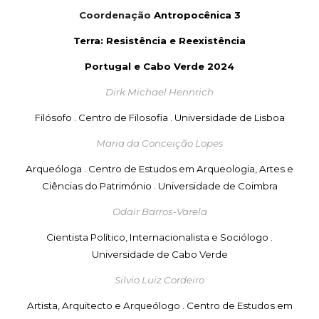
Coordenação
Antropoc
ê
nica 3
Terra: Resistência e Reexistência
Portugal e Cabo
Verde
2024
Dirk Michael Hennrich
Filósofo . Centro de Filosofia . Universidade de Lisboa
Maria da Conceição Lopes
Arqueóloga . Centro de Estudos em Arqueologia, Artes e
Ciências do Património . Universidade de Coimbra
Odair Barros-Varela
Cientista Político, Internacionalista e Sociólogo
.
Universidade de Cabo Verde
Silvio Luiz Cordeiro
Artista,
Arquitecto e Arqueólogo . Centro de Estudos em