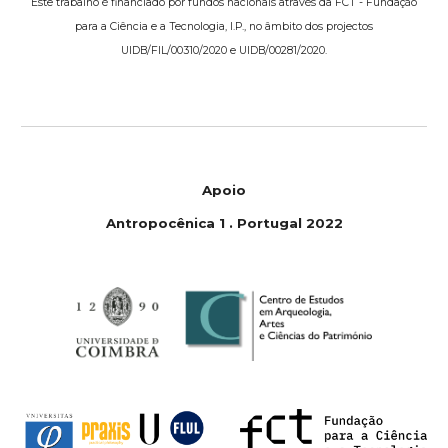
Este trabalho é financiado por fundos nacionais através da FCT - Fundação
para a Ciência e a Tecnologia, I.P., no âmbito dos projectos
UIDB/FIL/00310/2020 e UIDB/00281/2020.
Apoio
Antropoc
ê
nica 1
.
Portugal 2022